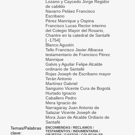
Lozano y Caycedo Jorge Regidor
de cabildo
Navarro Peláez Francisco
Escribano
Pérez Manrique y Ospina
Francisco Lucas Rector interino
del Colegio Mayor del Rosario,
Chantre en la catedral de Santafé
[ -1754]
Blanco Agustín
Tello Francisco Javier Albacea
testamentario de Francisco Pérez
Manrique
Galvis y Aguilar Felipe Alcalde
ordinario de Santafé
Rojas Joseph de Escribano mayor
Terán Antonio
Martínez Gabriel
Sanguino Vicente Cura de Bogotá
Hurtado Ignacio
Caballero Pedro
Mera Ignacio de
Narragaray Juan Antonio de
Salazar Vicente Joseph de
Mora Juan de Alcalde Ordiario de
Santafé
Temas/Palabras
ENCOMIENDAS
/
RECLAMOS
/
TESTAMENTOS
/
INDUMENTARIA
/
clave:
OBJETOS
/
GASTOS
/
COLEGIALES