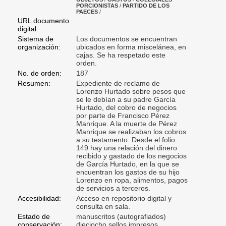
PORCIONISTAS
/
PARTIDO DE LOS
PAECES
/
URL documento
digital:
Sistema de
Los documentos se encuentran
organización:
ubicados en forma miscelánea, en
cajas. Se ha respetado este
orden.
No. de orden:
187
Resumen:
Expediente de reclamo de
Lorenzo Hurtado sobre pesos que
se le debían a su padre García
Hurtado, del cobro de negocios
por parte de Francisco Pérez
Manrique. A la muerte de Pérez
Manrique se realizaban los cobros
a su testamento. Desde el folio
149 hay una relación del dinero
recibido y gastado de los negocios
de García Hurtado, en la que se
encuentran los gastos de su hijo
Lorenzo en ropa, alimentos, pagos
de servicios a terceros.
Accesibilidad:
Acceso en repositorio digital y
consulta en sala.
Estado de
manuscritos (autografiados)
conservación:
dieciocho sellos impresos