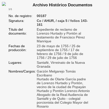
Archivo Histórico Documentos
1/1
No. de registro:
00187
Signatura:
Co / AHUR, / caja 5 / folios 143-
161
Título del
Expediente de reclamo de
documento:
Lorenzo Hurtado y Pontón al
testamento de Francisco Pérez
Manrique
Fechas de
23 de mayo de 1755 / 25 de
producción:
septiembre de 1755 / 17 de
febrero de 1756 / 9 de julio de
1756 / 29 de julio de 1756
Lugares:
Santafé, Virreinato de la Nueva
Granada
Nombres/Cargos:
Garzón Melgarejo Tomás
Escribano
Hurtado de Olarte García padre
de Lorenzo Hurtado y Pontón,
vecino de la ciudad de Popayán
Hurtado y Pontón Lorenzo Antonio
Abogado de la Real Audiencia de
Santafé y de Quito - colegial
porcionista del Colegio Mayor del
Rosario