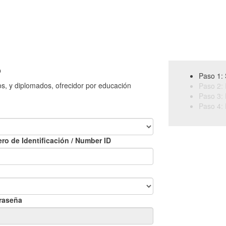
o
Paso 1: 
os, y diplomados, ofrecidor por educación
Paso 2: 
Paso 3: 
Paso 4: 
ro de Identificación / Number ID
raseña