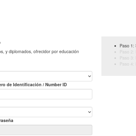
o
Paso 1: 
os, y diplomados, ofrecidor por educación
Paso 2: 
Paso 3: 
Paso 4: 
ro de Identificación / Number ID
raseña