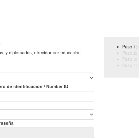
o
Paso 1: 
os, y diplomados, ofrecidor por educación
Paso 2: 
Paso 3: 
Paso 4: 
ro de Identificación / Number ID
raseña