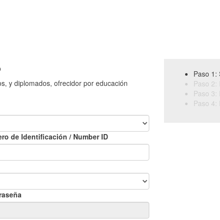
o
Paso 1: 
os, y diplomados, ofrecidor por educación
Paso 2: 
Paso 3: 
Paso 4: 
ro de Identificación / Number ID
raseña