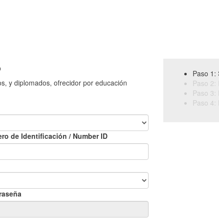
o
Paso 1: 
os, y diplomados, ofrecidor por educación
Paso 2: 
Paso 3: 
Paso 4: 
ro de Identificación / Number ID
raseña