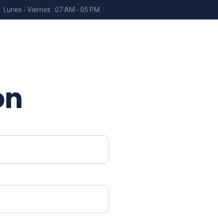
Lunes - Viernes : 07 AM - 05 PM
ón