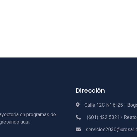
Dirección
Calle 12C Nº 6-25 - Bog
rayectoria en programas de
(601) 422 5321 • Resto
gresando aquí.
servicios2030@urosario